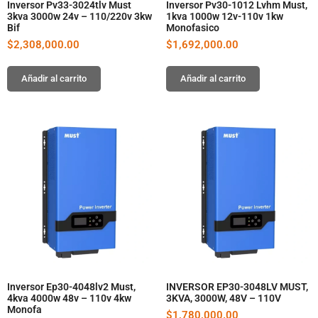
Inversor Pv33-3024tlv Must
Inversor Pv30-1012 Lvhm Must,
3kva 3000w 24v – 110/220v 3kw
1kva 1000w 12v-110v 1kw
Bif
Monofasico
$
2,308,000.00
$
1,692,000.00
Añadir al carrito
Añadir al carrito
Inversor Ep30-4048lv2 Must,
INVERSOR EP30-3048LV MUST,
4kva 4000w 48v – 110v 4kw
3KVA, 3000W, 48V – 110V
Monofa
$
1,780,000.00