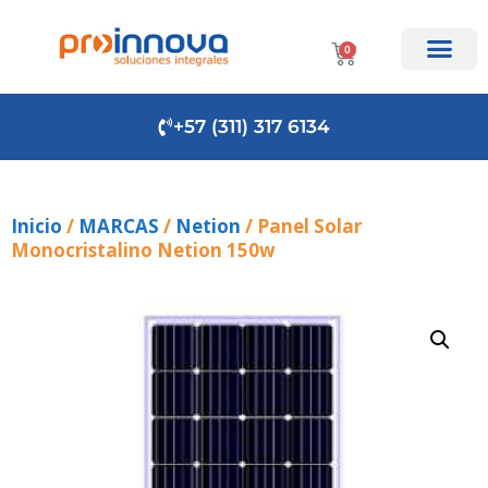
0
+57 (311) 317 6134
Inicio
/
MARCAS
/
Netion
/ Panel Solar
Monocristalino Netion 150w