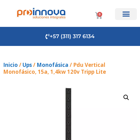
0
+57 (311) 317 6134
Inicio
/
Ups
/
Monofásica
/ Pdu Vertical
Monofásico, 15a, 1,4kw 120v Tripp Lite