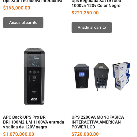
Ups Star Tec 500va Interactiva
Ups Regulada Sat Ur1000
1000va 120v Color Negro
$
163,000.00
$
221,250.00
Añadir al carrito
Añadir al carrito
APC Back-UPS Pro BR
UPS 2200VA MONOFÁSICA
BR1100M2-LM 1100VA entrada
INTERACTIVA AMERICAN
y salida de 120V negro
POWER LCD
$
1,070,000.00
$
720,000.00